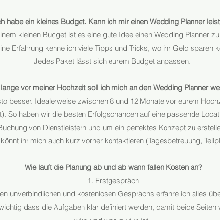
ch habe ein kleines Budget. Kann ich mir einen Wedding Planner leis
inem kleinen Budget ist es eine gute Idee einen Wedding Planner z
ne Erfahrung kenne ich viele Tipps und Tricks, wo ihr Geld sparen 
Jedes Paket lässt sich eurem Budget anpassen.
 lange vor meiner Hochzeit soll ich mich an den Wedding Planner w
sto besser. Idealerweise zwischen 8 und 12 Monate vor eurem Hochz
). So haben wir die besten Erfolgschancen auf eine passende Locati
Buchung von Dienstleistern und um ein perfektes Konzept zu erstell
 könnt ihr mich auch kurz vorher kontaktieren (Tagesbetreuung, Teilp
Wie läuft die Planung ab und ab wann fallen Kosten an?
1. Erstgespräch
n unverbindlichen und kostenlosen Gesprächs erfahre ich alles übe
 wichtig dass die Aufgaben klar definiert werden, damit beide Seiten