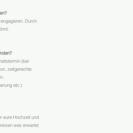
ten?
u engagieren. Durch
könnt.
enden?
eitstermin (bei
on, zeitgerechte
en.
lanung etc.)
r eure Hochzeit und
 wissen was erwartet