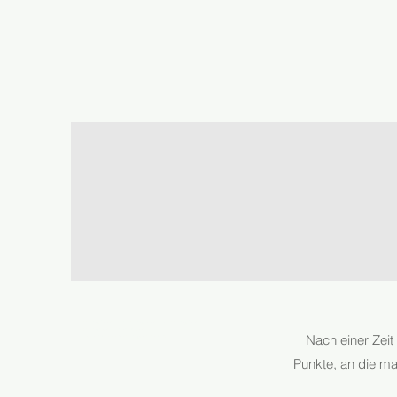
Wedding Planner Graz, Weddingplanner Graz, Wedding Planer,
Weddingplaner, Hochzeitsplanner
Nach einer Zeit
Graz,
https://www.ikweddingandevents.com/
Punkte, an die ma